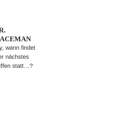
R.
PACEMAN
y, wann findet
er nächstes
effen statt…?