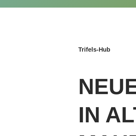
Trifels-Hub
NEUE
IN A