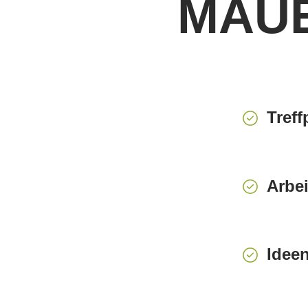
MAU
Treff
Arbei
Idee