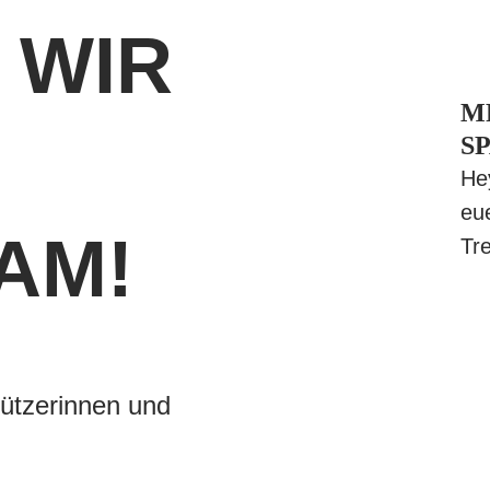
 WIR
M
S
He
eu
AM!
Tr
tützerinnen und