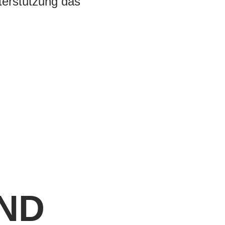
nterstützung das
ND