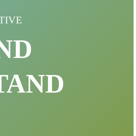
TIVE
ND
TAND