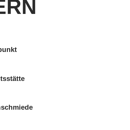
ERN
punkt
tsstätte
nschmiede