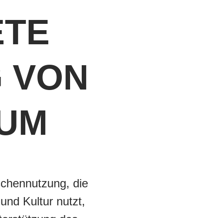
ETE
 VON
UM
ischennutzung, die
und Kultur nutzt,