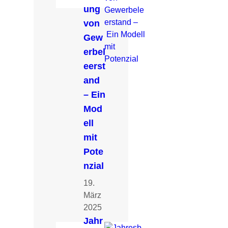
ung
von
Gew
erbel
eerst
and
– Ein
Mod
ell
mit
Pote
nzial
19.
März
2025
Jahr