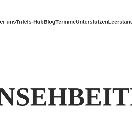
er uns
Trifels-Hub
Blog
Termine
Unterstützen
Leerstan
NSEHBEI