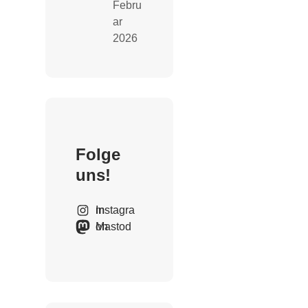
Febru
ar
2026
Folge
uns!
Instagram
Mastodon