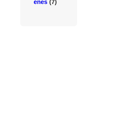
enes
(7)