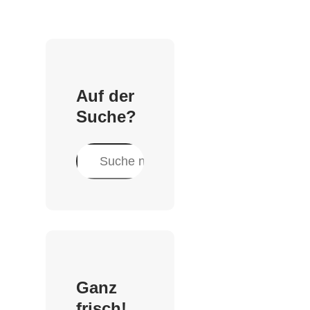
Auf der
Suche?
S
u
c
h
e
n
Ganz
frisch!